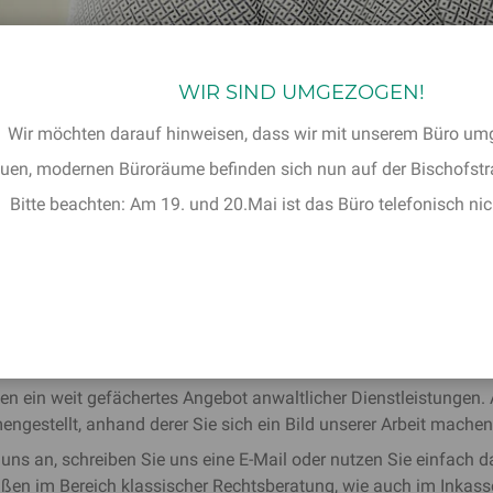
WIR SIND UMGEZOGEN!
Wir möchten darauf hinweisen, dass wir mit unserem Büro um
uen, modernen Büroräume befinden sich nun auf der Bischofstra
Bitte beachten: Am 19. und 20.Mai ist das Büro telefonisch nic
& KOLLEGEN RECHTSANWÄLTE 
tsanwalt oder einer erfahrenen Rechtsanwältin in Krefeld? Dann 
lemfällen ist es empfehlenswert, früh Kontakt zu uns aufzune
en ein weit gefächertes Angebot anwaltlicher Dienstleistungen. A
gestellt, anhand derer Sie sich ein Bild unserer Arbeit mache
uns an, schreiben Sie uns eine E-Mail oder nutzen Sie einfach 
ßen im Bereich klassischer Rechtsberatung, wie auch im Inkass