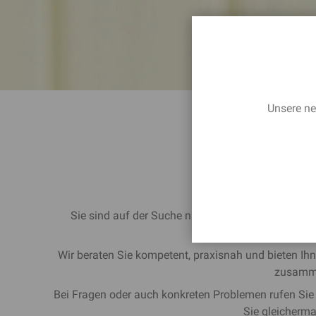
Unsere ne
DR. DOHR 
Sie sind auf der Suche nach einem erfahrenen Rech
Prob
Wir beraten Sie kompetent, praxisnah und bieten Ihn
zusammen
Bei Fragen oder auch konkreten Problemen rufen Sie 
Sie gleicherma