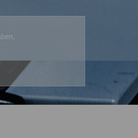
aben,