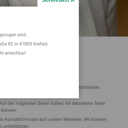
gezogen sind.
ße 82 in 47809 Krefeld.
ht erreichbar!
IN KREFELD
sind Sie hier genau richtig. In vielen rechtlichen
hmen.
uf den folgenden Seiten haben wir detaillierte Texte
n können.
das Kontaktformular auf unserer Webseite. Wir können
o unterstützen.