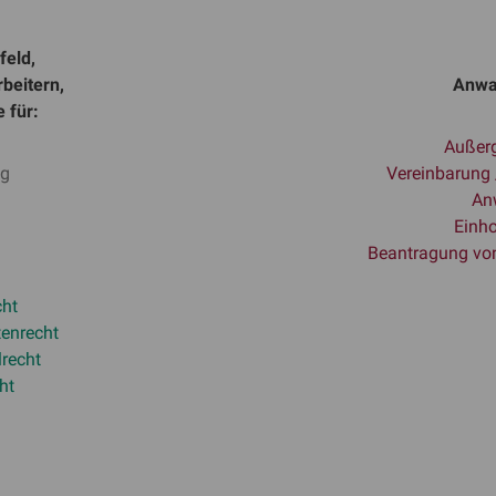
feld,
beitern,
Anwa
 für:
Außerg
ng
Vereinbarung
Anw
Einho
Beantragung vo
cht
tenrecht
lrecht
ht